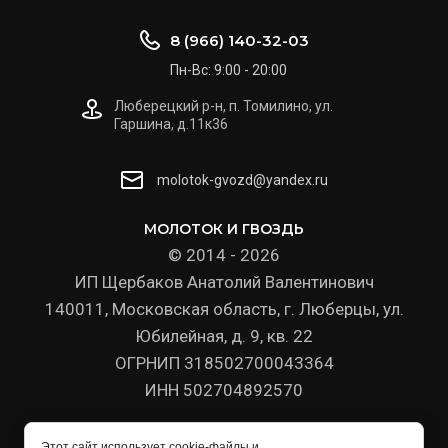
8 (966) 140-32-03
Пн-Вс: 9:00 - 20:00
Люберецкий р-н, п. Томилино, ул.
Гаршина, д.11к36
molotok-gvozd@yandex.ru
МОЛОТОК И ГВОЗДЬ
© 2014 - 2026
ИП Щербаков Анатолий Валентинович
140011, Московская область, г. Люберцы, ул.
Юбилейная, д. 9, кв. 22
ОГРНИП 318502700043364
ИНН 502704892570
Политика конфиденциальности
Этот сайт использует cookie-файлы и