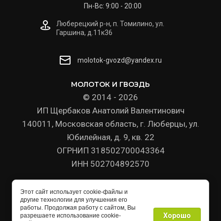
Пн-Вс: 9:00 - 20:00
Люберецкий р-н, п. Томилино, ул.
Гаршина, д.11к36
molotok-gvozd@yandex.ru
МОЛОТОК И ГВОЗДЬ
© 2014 - 2026
ИП Щербаков Анатолий Валентинович
140011, Московская область, г. Люберцы, ул.
Юбилейная, д. 9, кв. 22
ОГРНИП 318502700043364
ИНН 502704892570
Политика конфиденциальности
Этот сайт использует cookie-файлы и
другие технологии для улучшения его
работы. Продолжая работу с сайтом, Вы
Хорошо
разрешаете использование cookie-