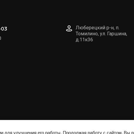
Люберецкий р-н, п.
-03
Томилино, ул. Гаршина,
0
д.11к36
ии для улучшения его работы. Продолжая работу с сайтом, Вы 