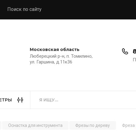
Поиск по сайту
Московская область
8
Люберецкий р-н, п. Томилино,
П
ул. Гаршина, д.11к36
ЕТРЫ
Оснастка для инструмента
Фрезы по дереву
Фреза 