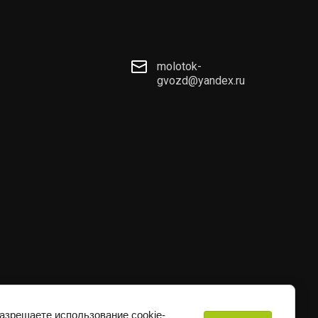
molotok-
gvozd@yandex.ru
разрешаете использование cookie-