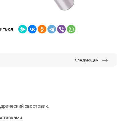
иться
Следующий
ндрический хвостовик.
вставками.