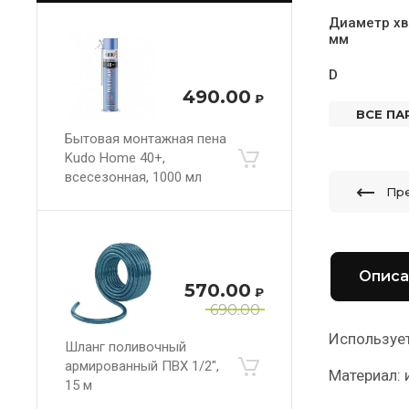
Диаметр хв
мм
D
490.00
₽
ВСЕ П
Бытовая монтажная пена
Kudo Home 40+,
всесезонная, 1000 мл
Пр
Описа
570.00
₽
690.00
Использует
Шланг поливочный
армированный ПВХ 1/2",
Материал: 
15 м