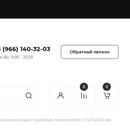
 (966) 140-32-03
Обратный звонок
н-Вс: 9:00 - 20:00
0
0
пазовая прямая с двойным лезвием dxhxl=12х25х60,4 мм