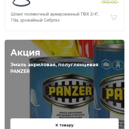
910.00
Шланг поливочный армированный ПВХ 3/4",
15м, урожайный Сибртех
Акция
Эмаль акриловая, полуглянцевая
PANZER
К товару